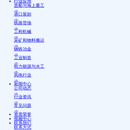
行业应用
造船与海上重工
→
港口装卸
→
铁路货场
→
工程机械
→
采矿和物料搬运
→
钢铁冶金
→
工业制造
→
电力能源与水工
→
风电行业
→
新闻中心
公司动态
→
行业资讯
→
常见问题
→
资质荣誉
视频中心
联系我们
联系方式