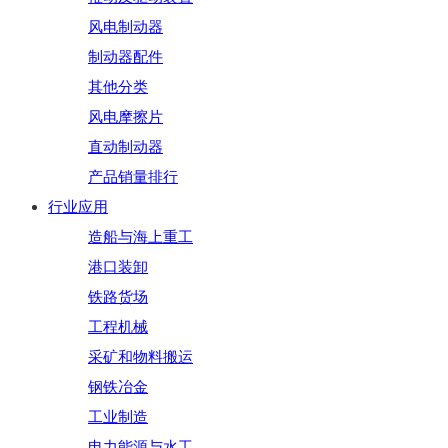
风电制动器
制动器配件
其他分类
风电摩擦片
直动制动器
产品销量排行
行业应用
造船与海上重工
港口装卸
铁路货场
工程机械
采矿和物料搬运
钢铁冶金
工业制造
电力能源与水工