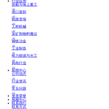
行业应用
造船与海上重工
→
港口装卸
→
铁路货场
→
工程机械
→
采矿和物料搬运
→
钢铁冶金
→
工业制造
→
电力能源与水工
→
风电行业
→
新闻中心
公司动态
→
行业资讯
→
常见问题
→
资质荣誉
视频中心
联系我们
联系方式