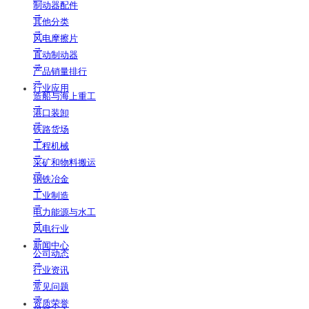
制动器配件
→
其他分类
→
风电摩擦片
→
直动制动器
→
产品销量排行
→
行业应用
造船与海上重工
→
港口装卸
→
铁路货场
→
工程机械
→
采矿和物料搬运
→
钢铁冶金
→
工业制造
→
电力能源与水工
→
风电行业
→
新闻中心
公司动态
→
行业资讯
→
常见问题
→
资质荣誉