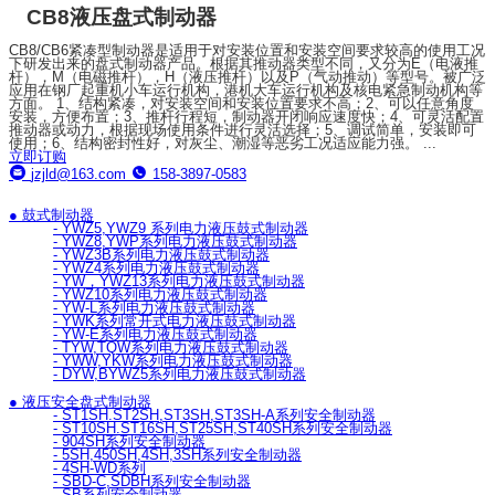
CB8液压盘式制动器
CB8/CB6紧凑型制动器是适用于对安装位置和安装空间要求较高的使用工况
下研发出来的盘式制动器产品。根据其推动器类型不同，又分为E（电液推
杆），M（电磁推杆），H（液压推杆）以及P（气动推动）等型号。被广泛
应用在钢厂起重机小车运行机构，港机大车运行机构及核电紧急制动机构等
方面。 1、结构紧凑，对安装空间和安装位置要求不高；2、可以任意角度
安装，方便布置；3、推杆行程短，制动器开闭响应速度快；4、可灵活配置
推动器或动力，根据现场使用条件进行灵活选择；5、调试简单，安装即可
使用；6、结构密封性好，对灰尘、潮湿等恶劣工况适应能力强。 ...
立即订购
jzjld@163.com
158-3897-0583
● 鼓式制动器
- YWZ5,YWZ9 系列电力液压鼓式制动器
- YWZ8,YWP系列电力液压鼓式制动器
- YWZ3B系列电力液压鼓式制动器
- YWZ4系列电力液压鼓式制动器
- YW，YWZ13系列电力液压鼓式制动器
- YWZ10系列电力液压鼓式制动器
- YW-L系列电力液压鼓式制动器
- YWK系列常开式电力液压鼓式制动器
- YW-E系列电力液压鼓式制动器
- TYW,TQW系列电力液压鼓式制动器
- YWW,YKW系列电力液压鼓式制动器
- DYW,BYWZ5系列电力液压鼓式制动器
● 液压安全盘式制动器
- ST1SH.ST2SH,ST3SH,ST3SH-A系列安全制动器
- ST10SH.ST16SH,ST25SH,ST40SH系列安全制动器
- 904SH系列安全制动器
- 5SH,450SH,4SH,3SH系列安全制动器
- 4SH-WD系列
- SBD-C,SDBH系列安全制动器
- SB系列安全制动器