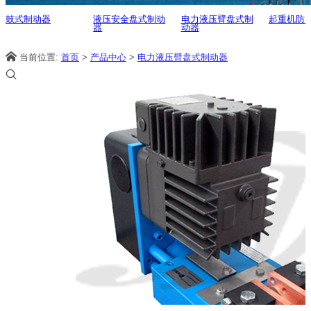
鼓式制动器
液压安全盘式制动
电力液压臂盘式制
起重机防
器
动器
当前位置:
首页
>
产品中心
>
电力液压臂盘式制动器