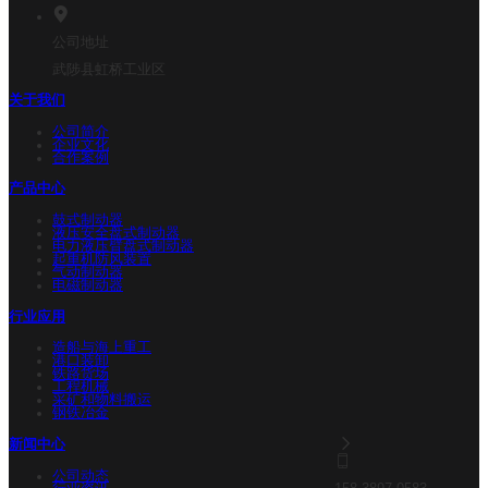
公司地址
武陟县虹桥工业区
关于我们
公司简介
企业文化
合作案例
产品中心
鼓式制动器
液压安全盘式制动器
电力液压臂盘式制动器
起重机防风装置
气动制动器
电磁制动器
行业应用
造船与海上重工
港口装卸
铁路货场
工程机械
采矿和物料搬运
钢铁冶金
新闻中心
公司动态