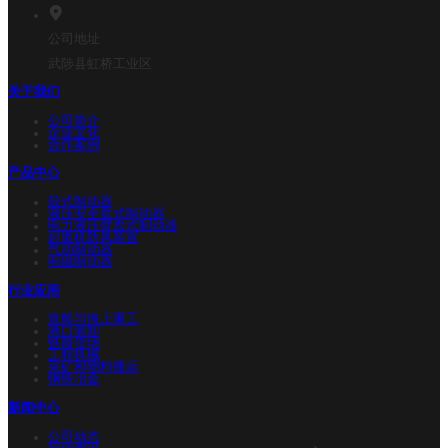
公司地址
武陟县虹桥工业区
关于我们
公司简介
企业文化
合作案例
产品中心
鼓式制动器
液压安全盘式制动器
电力液压臂盘式制动器
起重机防风装置
气动制动器
电磁制动器
行业应用
造船与海上重工
港口装卸
铁路货场
工程机械
采矿和物料搬运
钢铁冶金
新闻中心
公司动态