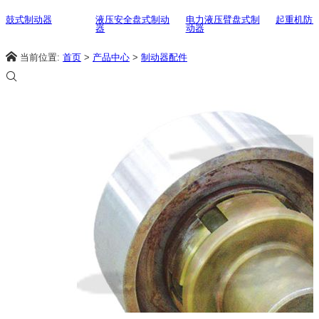
鼓式制动器
液压安全盘式制动
电力液压臂盘式制
起重机防
器
动器
当前位置:
首页
>
产品中心
>
制动器配件