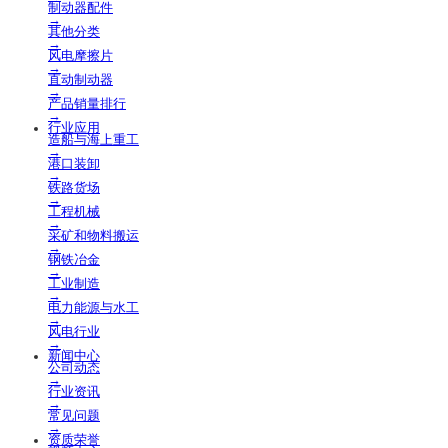
制动器配件
→
其他分类
→
风电摩擦片
→
直动制动器
→
产品销量排行
→
行业应用
造船与海上重工
→
港口装卸
→
铁路货场
→
工程机械
→
采矿和物料搬运
→
钢铁冶金
→
工业制造
→
电力能源与水工
→
风电行业
→
新闻中心
公司动态
→
行业资讯
→
常见问题
→
资质荣誉