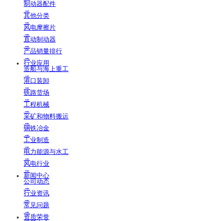
制动器配件
→
其他分类
→
风电摩擦片
→
直动制动器
→
产品销量排行
→
行业应用
造船与海上重工
→
港口装卸
→
铁路货场
→
工程机械
→
采矿和物料搬运
→
钢铁冶金
→
工业制造
→
电力能源与水工
→
风电行业
→
新闻中心
公司动态
→
行业资讯
→
常见问题
→
资质荣誉