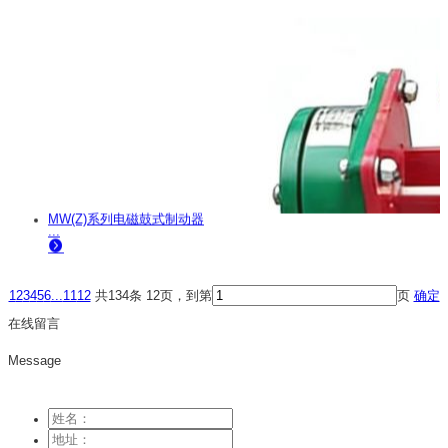
MW(Z)系列电磁鼓式制动器
...
1
2
3
4
5
6
...
11
12
共134条 12页，到第
页
确定
在线留言
Message