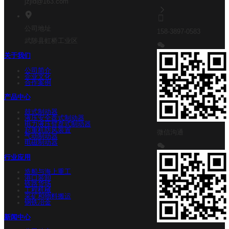
jzjld@163.com
公司地址
158-3897-0583
武陟县虹桥工业区
关于我们
公司简介
企业文化
合作案例
产品中心
鼓式制动器
液压安全盘式制动器
电力液压臂盘式制动器
起重机防风装置
微信沟通
气动制动器
电磁制动器
行业应用
造船与海上重工
港口装卸
铁路货场
工程机械
采矿和物料搬运
钢铁冶金
新闻中心