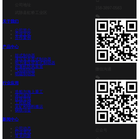
公司地址
158-3897-0583
武陟县虹桥工业区
关于我们
公司简介
企业文化
合作案例
产品中心
鼓式制动器
液压安全盘式制动器
电力液压臂盘式制动器
起重机防风装置
微信沟通
气动制动器
电磁制动器
行业应用
造船与海上重工
港口装卸
铁路货场
工程机械
采矿和物料搬运
钢铁冶金
新闻中心
公司动态
公众号
行业资讯
常见问题