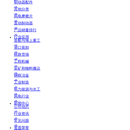
制动器配件
→
其他分类
→
风电摩擦片
→
直动制动器
→
产品销量排行
→
行业应用
造船与海上重工
→
港口装卸
→
铁路货场
→
工程机械
→
采矿和物料搬运
→
钢铁冶金
→
工业制造
→
电力能源与水工
→
风电行业
→
新闻中心
公司动态
→
行业资讯
→
常见问题
→
资质荣誉