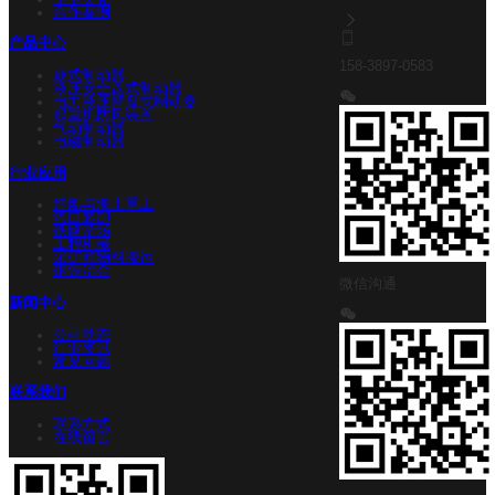
合作案例
产品中心
158-3897-0583
鼓式制动器
液压安全盘式制动器
电力液压臂盘式制动器
起重机防风装置
气动制动器
电磁制动器
行业应用
造船与海上重工
港口装卸
铁路货场
工程机械
采矿和物料搬运
钢铁冶金
微信沟通
新闻中心
公司动态
行业资讯
常见问题
联系我们
联系方式
在线留言