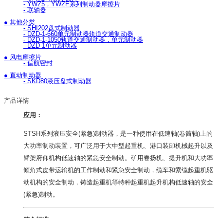
- YWZ5，YWZE系列制动器摩擦片
- 联轴器
● 其他分类
- SHI202盘式制动器
- DZD-1-660单元制动器轨道交通制动器
- DZD-1-1050轨道交通制动器，单元制动器
- DZD-1单元制动器
● 风电摩擦片
- 偏航密封
● 直动制动器
- SKD80液压盘式制动器
产品详情
应用：
STSH
系列液压安全(紧急)制动器，是一种使用在低速轴(卷筒轴)上的
大功率制动装置，可广泛用于大中型起重机、港口装卸机械起升以及
臂架府仰机构低速轴的紧急安全制动。矿用卷扬机、提升机和大功率
倾角式皮带运输机的工作制动和紧急安全制动，缆车和索缆起重机驱
动机构的安全制动，铸造起重机等特种起重机起升机构低速轴的安全
(紧急)制动。