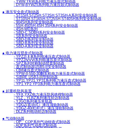
- YWW,YKW系列电力液压鼓式制动器
- DYW,BYWZ5系列电力液压鼓式制动器
● 液压安全盘式制动器
- ST1SH.ST2SH,ST3SH,ST3SH-A系列安全制动器
- ST10SH.ST16SH,ST25SH,ST40SH系列安全制动器
- 904SH系列安全制动器
- 5SH,450SH,4SH,3SH系列安全制动器
- 4SH-WD系列
- SBD-C,SDBH系列安全制动器
- SB系列安全制动器
- SBD-D系列安全制动器
- SBD-B系列安全制动器
- SBD-A系列安全制动器
● 电力液压臂盘式制动器
- YPZ2Ⅰ,Ⅱ,Ⅲ系列电液压盘式制动器
- YPZ2ⅣⅤⅥ系列电液压盘式制动器
- SPZ系列对称制动臂盘制动器
- 盘式制动器USB5-II安全制动器
- CB8液压盘式制动器
- YPW-II-550-30翻车机电力液压盘式制动器
- SIBRE USB3-III型制动器
- YP11.YP21.YP31系列电力液压盘式制动器
- YP1.YP2.YP3系列电力液压盘式制动器
● 起重机防风装置
- YFX,YXZ电力液压防风铁楔制动器
- YLZ，YLBZ系列液压轮边制动器
- YJGQ系列液压夹轨器
- YDGZ(直动式）液压顶轨制动器
- YDGZ-40(杠杆式）液压顶轨制动器
- DLZ系列电动轮边制动器
● 气动制动器
- QP、CQP系列气动钳盘式制动器
- ADP系列气动盘式制动器