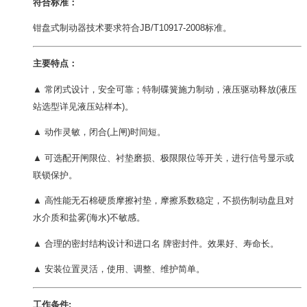
符合标准：
钳盘式制动器技术要求符合JB/T10917-2008标准。
主要特点：
▲ 常闭式设计，安全可靠；特制碟簧施力制动，液压驱动释放(液压
站选型详见液压站样本)。
▲ 动作灵敏，闭合(上闸)时间短。
▲ 可选配开闸限位、衬垫磨损、极限限位等开关，进行信号显示或
联锁保护。
▲ 高性能无石棉硬质摩擦衬垫，摩擦系数稳定，不损伤制动盘且对
水介质和盐雾(海水)不敏感。
▲ 合理的密封结构设计和进口名 牌密封件。效果好、寿命长。
▲ 安装位置灵活，使用、调整、维护简单。
工作条件: