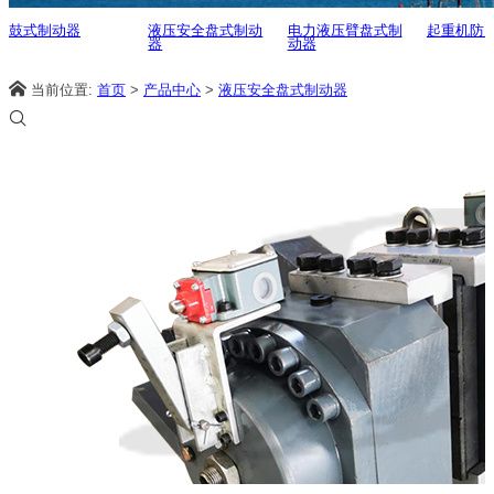
鼓式制动器
液压安全盘式制动
电力液压臂盘式制
起重机防
器
动器
当前位置:
首页
>
产品中心
>
液压安全盘式制动器