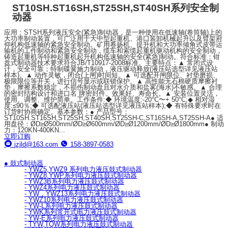
ST10SH.ST16SH,ST25SH,ST40SH系列安全制
动器
应用：STSH系列液压安全(紧急)制动器，是一种使用在低速轴(卷筒轴)上的
大功率制动装置，可广泛用于大中型起重机、港口装卸机械起升以及臂架府
仰机构低速轴的紧急安全制动。矿用卷扬机、提升机和大功率倾角式皮带运
输机的工作制动和紧急安全制动，缆车和索缆起重机驱动机构的安全制动，
铸造起重机等特种起重机起升机构低速轴的安全(紧急)制动。符合标准：钳
盘式制动器技术要求符合JB/T10917-2008标准。主要特点：▲ 常闭式设
计，安全可靠；特制碟簧施力制动，液压驱动释放(液压站选型详见液压站
样本)。▲ 动作灵敏，闭合(上闸)时间短。▲ 可选配开闸限位、衬垫磨损、
极限限位等开关，进行信号显示或联锁保护。▲ 高性能无石棉硬质摩擦衬
垫，摩擦系数稳定，不损伤制动盘且对水介质和盐雾(海水)不敏感。▲ 合理
的密封结构设计和进口名 牌密封件。效果好、寿命长。▲ 安装位置灵活，
使用、调整、维护简单。工作条件:◆ 环境温度:-20°C〜+ 50°C;◆ 相对湿
度:≤90％;◆ 可选配液压站(液压站选型详见液压站样本);◆ 有特殊要求时在
订货时协商确定。基本参数：● 产品型号：
ST10SH.ST16SH,ST25SH,ST40SH,ST25SH-C,ST16SH-A,ST25SH-A● 适
用盘径：ØD≥Ø500mm/ØD≥Ø600mm/ØD≥Ø1200mm/ØD≥Ø1800mm● 制动
力：120KN-400KN...
立即订购
jzjld@163.com
158-3897-0583
● 鼓式制动器
- YWZ5,YWZ9 系列电力液压鼓式制动器
- YWZ8,YWP系列电力液压鼓式制动器
- YWZ3B系列电力液压鼓式制动器
- YWZ4系列电力液压鼓式制动器
- YW，YWZ13系列电力液压鼓式制动器
- YWZ10系列电力液压鼓式制动器
- YW-L系列电力液压鼓式制动器
- YWK系列常开式电力液压鼓式制动器
- YW-E系列电力液压鼓式制动器
- TYW,TQW系列电力液压鼓式制动器