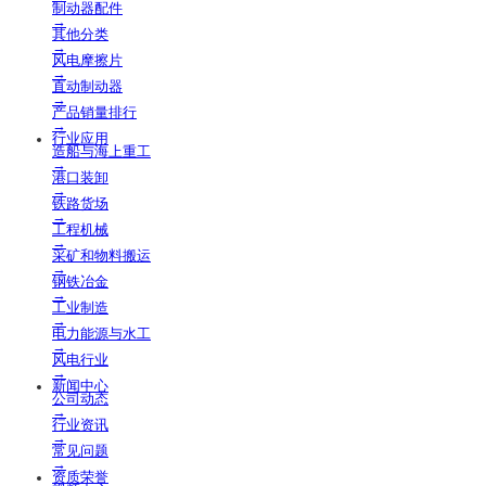
制动器配件
→
其他分类
→
风电摩擦片
→
直动制动器
→
产品销量排行
→
行业应用
造船与海上重工
→
港口装卸
→
铁路货场
→
工程机械
→
采矿和物料搬运
→
钢铁冶金
→
工业制造
→
电力能源与水工
→
风电行业
→
新闻中心
公司动态
→
行业资讯
→
常见问题
→
资质荣誉