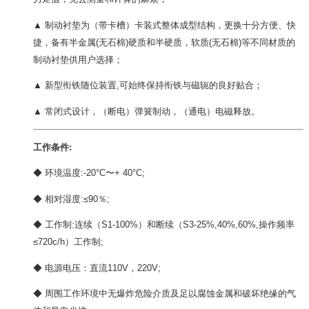
▲ 制动衬垫为（带卡槽）卡装式整体成型结构，更换十分方便、快
捷，备有半金属(无石棉)硬质和半硬质，软质(无石棉)等不同材质的
制动衬垫供用户选择；
▲ 新型衔铁随位装置,可始终保持衔铁与磁轭的良好贴合；
▲ 常闭式设计，（断电）弹簧制动，（通电）电磁释放。
工作条件:
◆ 环境温度:-20°C〜+ 40°C;
◆ 相对湿度:≤90％;
◆ 工作制:连续（S1-100%）和断续（S3-25%,40%,60%,操作频率
≤720c/h）工作制;
◆ 电源电压：直流110V，220V;
◆ 周围工作环境中无爆炸危险介质及足以腐蚀金属和破坏绝缘的气