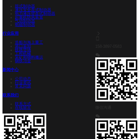
鼓式制动器
液压安全盘式制动器
电力液压臂盘式制动器
起重机防风装置
气动制动器
电磁制动器
行业应用
造船与海上重工
港口装卸
158-3897-0583
铁路货场
工程机械
采矿和物料搬运
钢铁冶金
新闻中心
公司动态
行业资讯
常见问题
联系我们
联系方式
在线留言
微信沟通