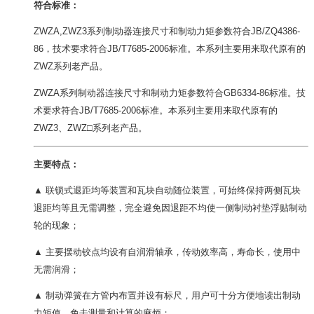
符合标准：
ZWZA,ZWZ3系列制动器连接尺寸和制动力矩参数符合JB/ZQ4386-
86，技术要求符合JB/T7685-2006标准。本系列主要用来取代原有的
ZWZ系列老产品。
ZWZA系列制动器连接尺寸和制动力矩参数符合GB6334-86标准。技
术要求符合JB/T7685-2006标准。本系列主要用来取代原有的
ZWZ3、ZWZ□系列老产品。
主要特点：
▲ 联锁式退距均等装置和瓦块自动随位装置，可始终保持两侧瓦块
退距均等且无需调整，完全避免因退距不均使一侧制动衬垫浮贴制动
轮的现象；
▲ 主要摆动铰点均设有自润滑轴承，传动效率高，寿命长，使用中
无需润滑；
▲ 制动弹簧在方管内布置并设有标尺，用户可十分方便地读出制动
力矩值，免去测量和计算的麻烦；