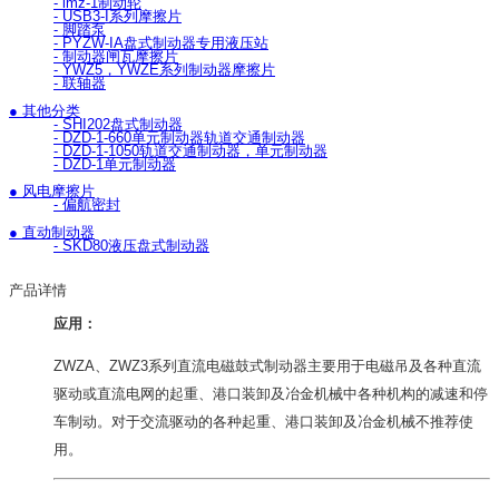
- lmz-1制动轮
- USB3-I系列摩擦片
- 脚踏泵
- PYZW-IA盘式制动器专用液压站
- 制动器闸瓦摩擦片
- YWZ5，YWZE系列制动器摩擦片
- 联轴器
● 其他分类
- SHI202盘式制动器
- DZD-1-660单元制动器轨道交通制动器
- DZD-1-1050轨道交通制动器，单元制动器
- DZD-1单元制动器
● 风电摩擦片
- 偏航密封
● 直动制动器
- SKD80液压盘式制动器
产品详情
应用：
ZWZA、ZWZ3系列直流电磁鼓式制动器主要用于电磁吊及各种直流
驱动或直流电网的起重、港口装卸及冶金机械中各种机构的减速和停
车制动。对于交流驱动的各种起重、港口装卸及冶金机械不推荐使
用。