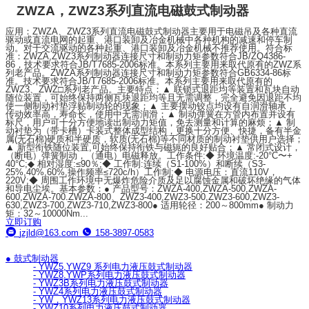
ZWZA，ZWZ3系列直流电磁鼓式制动器
应用：ZWZA、ZWZ3系列直流电磁鼓式制动器主要用于电磁吊及各种直流
驱动或直流电网的起重、港口装卸及冶金机械中各种机构的减速和停车制
动。对于交流驱动的各种起重、港口装卸及冶金机械不推荐使用。符合标
准：ZWZA,ZWZ3系列制动器连接尺寸和制动力矩参数符合JB/ZQ4386-
86，技术要求符合JB/T7685-2006标准。本系列主要用来取代原有的ZWZ系
列老产品。ZWZA系列制动器连接尺寸和制动力矩参数符合GB6334-86标
准。技术要求符合JB/T7685-2006标准。本系列主要用来取代原有的
ZWZ3、ZWZ□系列老产品。主要特点：▲ 联锁式退距均等装置和瓦块自动
随位装置，可始终保持两侧瓦块退距均等且无需调整，完全避免因退距不均
使一侧制动衬垫浮贴制动轮的现象；▲ 主要摆动铰点均设有自润滑轴承，
传动效率高，寿命长，使用中无需润滑；▲ 制动弹簧在方管内布置并设有
标尺，用户可十分方便地读出制动力矩值，免去测量和计算的麻烦；▲ 制
动衬垫为（带卡槽）卡装式整体成型结构，更换十分方便、快捷，备有半金
属(无石棉)硬质和半硬质，软质(无石棉)等不同材质的制动衬垫供用户选择；
▲ 新型衔铁随位装置,可始终保持衔铁与磁轭的良好贴合；▲ 常闭式设计，
（断电）弹簧制动，（通电）电磁释放。工作条件:◆ 环境温度:-20°C〜+
40°C;◆ 相对湿度:≤90％;◆ 工作制:连续（S1-100%）和断续（S3-
25%,40%,60%,操作频率≤720c/h）工作制;◆ 电源电压：直流110V，
220V;◆ 周围工作环境中无爆炸危险介质及足以腐蚀金属和破坏绝缘的气体
和导电尘埃。基本参数：● 产品型号：ZWZA-400,ZWZA-500,ZWZA-
600,ZWZA-700.ZWZA-800、ZWZ3-400,ZWZ3-500,ZWZ3-600,ZWZ3-
630,ZWZ3-700,ZWZ3-710,ZWZ3-800● 适用轮径：200～800mm● 制动力
矩：32～10000Nm...
立即订购
jzjld@163.com
158-3897-0583
● 鼓式制动器
- YWZ5,YWZ9 系列电力液压鼓式制动器
- YWZ8,YWP系列电力液压鼓式制动器
- YWZ3B系列电力液压鼓式制动器
- YWZ4系列电力液压鼓式制动器
- YW，YWZ13系列电力液压鼓式制动器
- YWZ10系列电力液压鼓式制动器