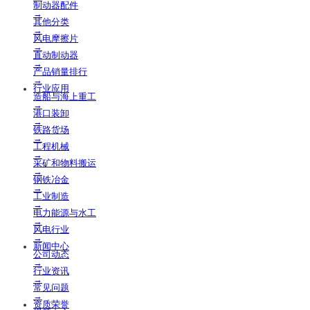
制动器配件
→
其他分类
→
风电摩擦片
→
直动制动器
→
产品销量排行
→
行业应用
造船与海上重工
→
港口装卸
→
铁路货场
→
工程机械
→
采矿和物料搬运
→
钢铁冶金
→
工业制造
→
电力能源与水工
→
风电行业
→
新闻中心
公司动态
→
行业资讯
→
常见问题
→
资质荣誉