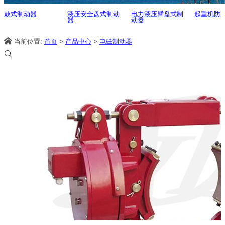
鼓式制动器
液压安全盘式制动
电力液压臂盘式制
起重机防
器
动器
当前位置:
首页
>
产品中心
>
电磁制动器