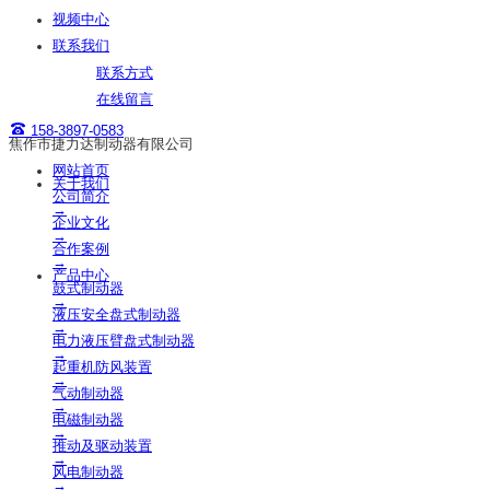
视频中心
联系我们
联系方式
在线留言
158-3897-0583
焦作市捷力达制动器有限公司
网站首页
关于我们
公司简介
→
企业文化
→
合作案例
→
产品中心
鼓式制动器
→
液压安全盘式制动器
→
电力液压臂盘式制动器
→
起重机防风装置
→
气动制动器
→
电磁制动器
→
推动及驱动装置
→
风电制动器
→