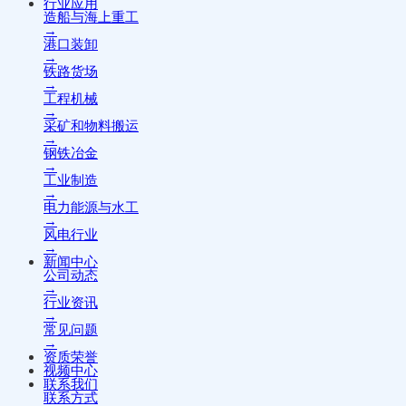
行业应用
造船与海上重工
→
港口装卸
→
铁路货场
→
工程机械
→
采矿和物料搬运
→
钢铁冶金
→
工业制造
→
电力能源与水工
→
风电行业
→
新闻中心
公司动态
→
行业资讯
→
常见问题
→
资质荣誉
视频中心
联系我们
联系方式