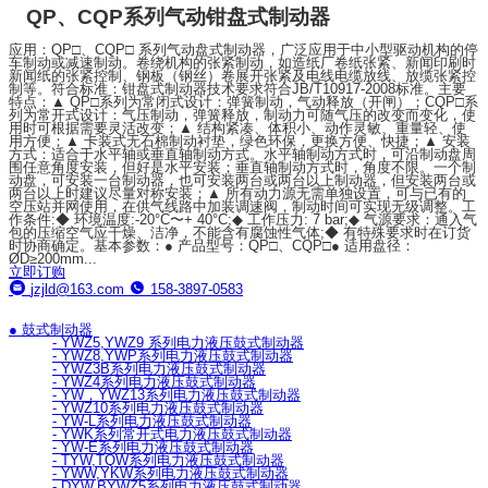
QP、CQP系列气动钳盘式制动器
应用：QP□、CQP□ 系列气动盘式制动器，广泛应用于中小型驱动机构的停
车制动或减速制动。卷绕机构的张紧制动，如造纸厂卷纸张紧、新闻印刷时
新闻纸的张紧控制、钢板（钢丝）卷展开张紧及电线电缆放线、放缆张紧控
制等。符合标准：钳盘式制动器技术要求符合JB/T10917-2008标准。主要
特点：▲ QP□系列为常闭式设计：弹簧制动，气动释放（开闸）；CQP□系
列为常开式设计：气压制动，弹簧释放，制动力可随气压的改变而变化，使
用时可根据需要灵活改变；▲ 结构紧凑、体积小、动作灵敏、重量轻、使
用方便；▲ 卡装式无石棉制动衬垫，绿色环保，更换方便、快捷；▲ 安装
方式：适合于水平轴或垂直轴制动方式。水平轴制动方式时，可沿制动盘周
围任意角度安装，但好是水平安装；垂直轴制动方式时，角度不限。一个制
动盘，可安装一台制动器，也可安装两台或两台以上制动器，但安装两台或
两台以上时建议尽量对称安装；▲ 所有动力源无需单独设置，可与已有的
空压站并网使用，在供气线路中加装调速阀，制动时间可实现无级调整。工
作条件:◆ 环境温度:-20°C〜+ 40°C;◆ 工作压力: 7 bar;◆ 气源要求：通入气
包的压缩空气应干燥、洁净，不能含有腐蚀性气体;◆ 有特殊要求时在订货
时协商确定。基本参数：● 产品型号：QP□、CQP□● 适用盘径：
ØD≥200mm...
立即订购
jzjld@163.com
158-3897-0583
● 鼓式制动器
- YWZ5,YWZ9 系列电力液压鼓式制动器
- YWZ8,YWP系列电力液压鼓式制动器
- YWZ3B系列电力液压鼓式制动器
- YWZ4系列电力液压鼓式制动器
- YW，YWZ13系列电力液压鼓式制动器
- YWZ10系列电力液压鼓式制动器
- YW-L系列电力液压鼓式制动器
- YWK系列常开式电力液压鼓式制动器
- YW-E系列电力液压鼓式制动器
- TYW,TQW系列电力液压鼓式制动器
- YWW,YKW系列电力液压鼓式制动器
- DYW,BYWZ5系列电力液压鼓式制动器