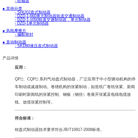
- 联轴器
● 其他分类
- SHI202盘式制动器
- DZD-1-660单元制动器轨道交通制动器
- DZD-1-1050轨道交通制动器，单元制动器
- DZD-1单元制动器
● 风电摩擦片
- 偏航密封
● 直动制动器
- SKD80液压盘式制动器
产品详情
应用：
QP□、CQP□ 系列气动盘式制动器，广泛应用于中小型驱动机构的停
车制动或减速制动。卷绕机构的张紧制动，如造纸厂卷纸张紧、新闻
印刷时新闻纸的张紧控制、钢板（钢丝）卷展开张紧及电线电缆放
线、放缆张紧控制等。
符合标准：
钳盘式制动器技术要求符合JB/T10917-2008标准。