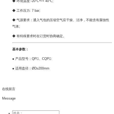
◆ 环境温度:-20°C〜+ 40°C;
◆ 工作压力: 7 bar;
◆ 气源要求：通入气包的压缩空气应干燥、洁净，不能含有腐蚀性
气体;
◆ 有特殊要求时在订货时协商确定。
基本参数：
● 产品型号：QP□、CQP□
● 适用盘径：ØD≥200mm
在线留言
Message