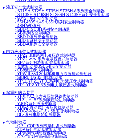
● 液压安全盘式制动器
- ST1SH.ST2SH,ST3SH,ST3SH-A系列安全制动器
- ST10SH.ST16SH,ST25SH,ST40SH系列安全制动器
- 904SH系列安全制动器
- 5SH,450SH,4SH,3SH系列安全制动器
- 4SH-WD系列
- SBD-C,SDBH系列安全制动器
- SB系列安全制动器
- SBD-D系列安全制动器
- SBD-B系列安全制动器
- SBD-A系列安全制动器
● 电力液压臂盘式制动器
- YPZ2Ⅰ,Ⅱ,Ⅲ系列电液压盘式制动器
- YPZ2ⅣⅤⅥ系列电液压盘式制动器
- SPZ系列对称制动臂盘制动器
- 盘式制动器USB5-II安全制动器
- CB8液压盘式制动器
- YPW-II-550-30翻车机电力液压盘式制动器
- SIBRE USB3-III型制动器
- YP11.YP21.YP31系列电力液压盘式制动器
- YP1.YP2.YP3系列电力液压盘式制动器
● 起重机防风装置
- YFX,YXZ电力液压防风铁楔制动器
- YLZ，YLBZ系列液压轮边制动器
- YJGQ系列液压夹轨器
- YDGZ(直动式）液压顶轨制动器
- YDGZ-40(杠杆式）液压顶轨制动器
- DLZ系列电动轮边制动器
● 气动制动器
- QP、CQP系列气动钳盘式制动器
- ADP系列气动盘式制动器
- SP系列气动失效保护制动器
- QP-C系列气动钳盘式制动器