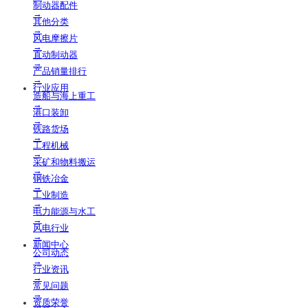
制动器配件
→
其他分类
→
风电摩擦片
→
直动制动器
→
产品销量排行
→
行业应用
造船与海上重工
→
港口装卸
→
铁路货场
→
工程机械
→
采矿和物料搬运
→
钢铁冶金
→
工业制造
→
电力能源与水工
→
风电行业
→
新闻中心
公司动态
→
行业资讯
→
常见问题
→
资质荣誉