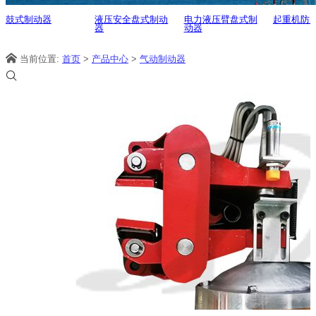
鼓式制动器
液压安全盘式制动
电力液压臂盘式制
起重机防
器
动器
当前位置:
首页
>
产品中心
>
气动制动器