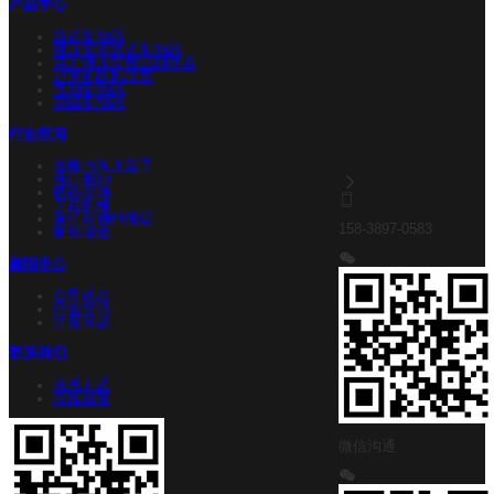
产品中心
鼓式制动器
液压安全盘式制动器
电力液压臂盘式制动器
起重机防风装置
气动制动器
电磁制动器
行业应用
造船与海上重工
港口装卸
铁路货场
工程机械
采矿和物料搬运
158-3897-0583
钢铁冶金
新闻中心
公司动态
行业资讯
常见问题
联系我们
联系方式
在线留言
微信沟通