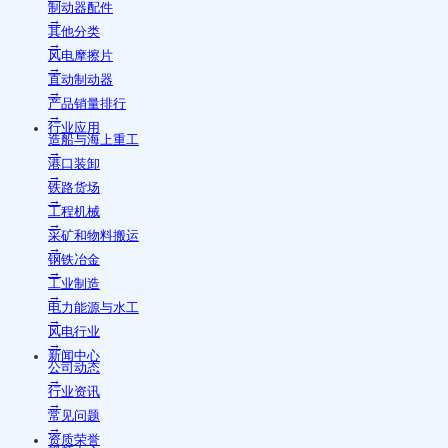
制动器配件
→
其他分类
→
风电摩擦片
→
直动制动器
→
产品销量排行
→
行业应用
造船与海上重工
→
港口装卸
→
铁路货场
→
工程机械
→
采矿和物料搬运
→
钢铁冶金
→
工业制造
→
电力能源与水工
→
风电行业
→
新闻中心
公司动态
→
行业资讯
→
常见问题
→
资质荣誉