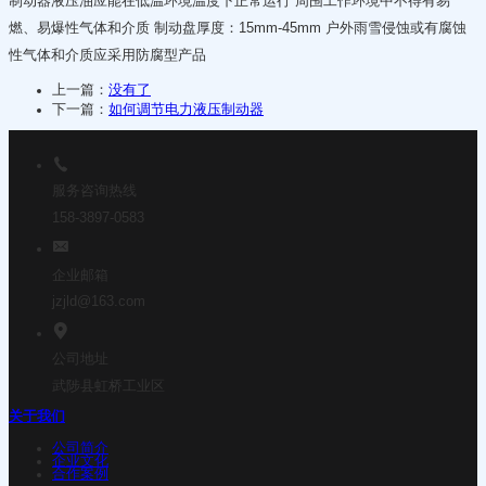
制动器液压油应能在低温环境温度下正常运行 周围工作环境中不得有易
燃、易爆性气体和介质 制动盘厚度：15mm-45mm 户外雨雪侵蚀或有腐蚀
性气体和介质应采用防腐型产品
上一篇：
没有了
下一篇：
如何调节电力液压制动器
服务咨询热线
158-3897-0583
企业邮箱
jzjld@163.com
公司地址
武陟县虹桥工业区
关于我们
公司简介
企业文化
合作案例