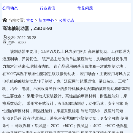
公司动态
行业资讯
常见问题
当前位置:
首页
>
新闻中心
>
公司动态
高速轴制动器，ZSDB-90
发布:
2022-06-28
点击:
7090
该制动器主要用于1.5MW及以上风力发电机组高速轴制动。工作原理为
液压制动，弹簧复位。 该产品主动侧为单缸液压制动，从动侧通过反作用
力相对运动来实现制动功能。 该产品采用酮基圆形堆积一次成型制动块，
在700℃高温下摩擦性能稳定;软联接制动块， 应用场合：主要应用与风力发
电机组的偏航制动及转子制动，也广泛应用与起重运输、港口装卸、工程车
辆、冶金、电缆、吊索设备等行业的多种机械驱动配套的减速制动和驻车制
动主要优点： 采用浮动式安装设计。高性能的摩擦材料，耐温性能好，摩
擦系数稳定。 采用常开式设计，液压站驱动制动，动作迅速，安全可靠 高
性能的摩擦材料，耐温性能好，摩擦系数稳定 制动间隙小，反应时间短，
制动更迅速 设有泄漏油口，避免油液泄漏时污染制动盘，更安全可靠 使用
条件： 环境温度：常温型：-20℃—+50℃；低温型：-40℃—+50℃ 低温型