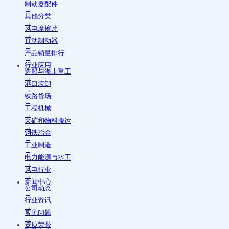
制动器配件
→
其他分类
→
风电摩擦片
→
直动制动器
→
产品销量排行
→
行业应用
造船与海上重工
→
港口装卸
→
铁路货场
→
工程机械
→
采矿和物料搬运
→
钢铁冶金
→
工业制造
→
电力能源与水工
→
风电行业
→
新闻中心
公司动态
→
行业资讯
→
常见问题
→
资质荣誉